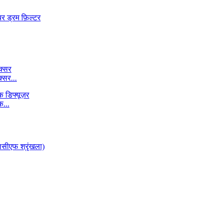
्सर...
...