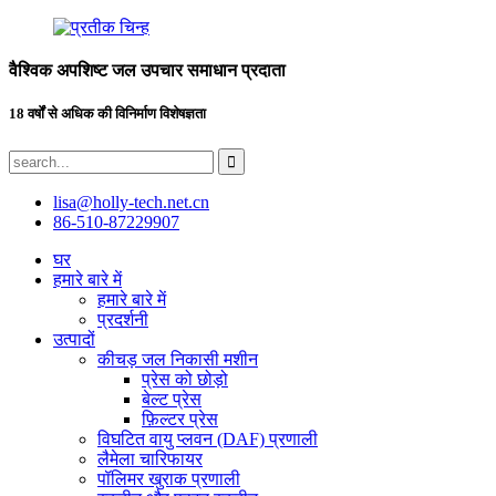
वैश्विक अपशिष्ट जल उपचार समाधान प्रदाता
18 वर्षों से अधिक की विनिर्माण विशेषज्ञता
lisa@holly-tech.net.cn
86-510-87229907
घर
हमारे बारे में
हमारे बारे में
प्रदर्शनी
उत्पादों
कीचड़ जल निकासी मशीन
प्रेस को छोड़ो
बेल्ट प्रेस
फ़िल्टर प्रेस
विघटित वायु प्लवन (DAF) प्रणाली
लैमेला चारिफायर
पॉलिमर खुराक प्रणाली