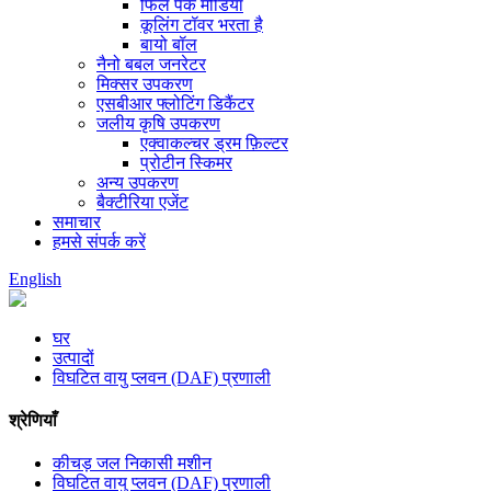
फिल पैक मीडिया
कूलिंग टॉवर भरता है
बायो बॉल
नैनो बबल जनरेटर
मिक्सर उपकरण
एसबीआर फ्लोटिंग डिकैंटर
जलीय कृषि उपकरण
एक्वाकल्चर ड्रम फ़िल्टर
प्रोटीन स्किमर
अन्य उपकरण
बैक्टीरिया एजेंट
समाचार
हमसे संपर्क करें
English
घर
उत्पादों
विघटित वायु प्लवन (DAF) प्रणाली
श्रेणियाँ
कीचड़ जल निकासी मशीन
विघटित वायु प्लवन (DAF) प्रणाली