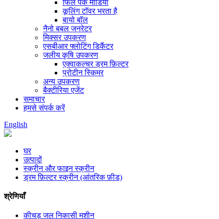
फिल पैक मीडिया
कूलिंग टॉवर भरता है
बायो बॉल
नैनो बबल जनरेटर
मिक्सर उपकरण
एसबीआर फ्लोटिंग डिकैंटर
जलीय कृषि उपकरण
एक्वाकल्चर ड्रम फ़िल्टर
प्रोटीन स्किमर
अन्य उपकरण
बैक्टीरिया एजेंट
समाचार
हमसे संपर्क करें
English
घर
उत्पादों
स्क्रीन और फाइन स्क्रीन
ड्रम फ़िल्टर स्क्रीन (आंतरिक फ़ीड)
श्रेणियाँ
कीचड़ जल निकासी मशीन