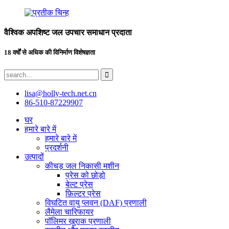
वैश्विक अपशिष्ट जल उपचार समाधान प्रदाता
18 वर्षों से अधिक की विनिर्माण विशेषज्ञता
lisa@holly-tech.net.cn
86-510-87229907
घर
हमारे बारे में
हमारे बारे में
प्रदर्शनी
उत्पादों
कीचड़ जल निकासी मशीन
प्रेस को छोड़ो
बेल्ट प्रेस
फ़िल्टर प्रेस
विघटित वायु प्लवन (DAF) प्रणाली
लैमेला चारिफायर
पॉलिमर खुराक प्रणाली