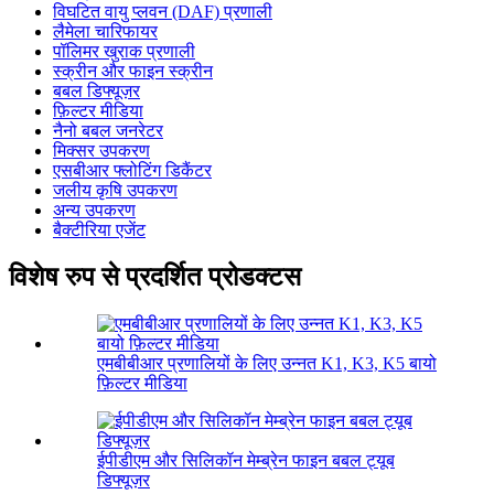
विघटित वायु प्लवन (DAF) प्रणाली
लैमेला चारिफायर
पॉलिमर खुराक प्रणाली
स्क्रीन और फाइन स्क्रीन
बबल डिफ्यूज़र
फ़िल्टर मीडिया
नैनो बबल जनरेटर
मिक्सर उपकरण
एसबीआर फ्लोटिंग डिकैंटर
जलीय कृषि उपकरण
अन्य उपकरण
बैक्टीरिया एजेंट
विशेष रुप से प्रदर्शित प्रोडक्टस
एमबीबीआर प्रणालियों के लिए उन्नत K1, K3, K5 बायो
फ़िल्टर मीडिया
ईपीडीएम और सिलिकॉन मेम्ब्रेन फाइन बबल ट्यूब
डिफ्यूज़र