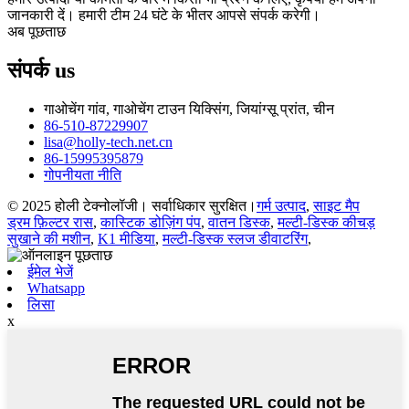
जानकारी दें। हमारी टीम 24 घंटे के भीतर आपसे संपर्क करेगी।
अब पूछताछ
संपर्क
us
गाओचेंग गांव, गाओचेंग टाउन यिक्सिंग, जियांग्सू प्रांत, चीन
86-510-87229907
lisa@holly-tech.net.cn
86-15995395879
गोपनीयता नीति
© 2025 होली टेक्नोलॉजी। सर्वाधिकार सुरक्षित।
गर्म उत्पाद
,
साइट मैप
ड्रम फ़िल्टर रास
,
कास्टिक डोज़िंग पंप
,
वातन डिस्क
,
मल्टी-डिस्क कीचड़
सुखाने की मशीन
,
K1 मीडिया
,
मल्टी-डिस्क स्लज डीवाटरिंग
,
ईमेल भेजें
Whatsapp
लिसा
x