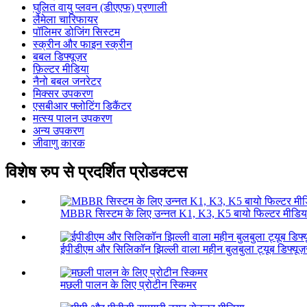
घुलित वायु प्लवन (डीएएफ) प्रणाली
लैमेला चारिफायर
पॉलिमर डोजिंग सिस्टम
स्क्रीन और फाइन स्क्रीन
बबल डिफ्यूज़र
फ़िल्टर मीडिया
नैनो बबल जनरेटर
मिक्सर उपकरण
एसबीआर फ्लोटिंग डिकैंटर
मत्स्य पालन उपकरण
अन्य उपकरण
जीवाणु कारक
विशेष रुप से प्रदर्शित प्रोडक्टस
MBBR सिस्टम के लिए उन्नत K1, K3, K5 बायो फिल्टर मीडिय
ईपीडीएम और सिलिकॉन झिल्ली वाला महीन बुलबुला ट्यूब डिफ्यूज़
मछली पालन के लिए प्रोटीन स्किमर