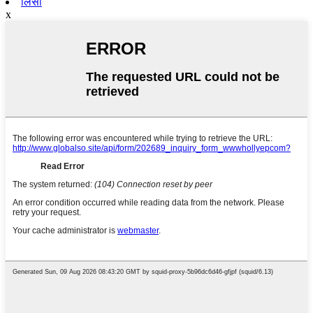
लिसा
x