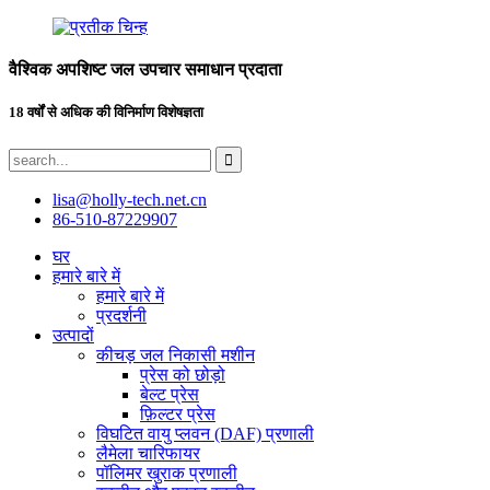
वैश्विक अपशिष्ट जल उपचार समाधान प्रदाता
18 वर्षों से अधिक की विनिर्माण विशेषज्ञता
lisa@holly-tech.net.cn
86-510-87229907
घर
हमारे बारे में
हमारे बारे में
प्रदर्शनी
उत्पादों
कीचड़ जल निकासी मशीन
प्रेस को छोड़ो
बेल्ट प्रेस
फ़िल्टर प्रेस
विघटित वायु प्लवन (DAF) प्रणाली
लैमेला चारिफायर
पॉलिमर खुराक प्रणाली