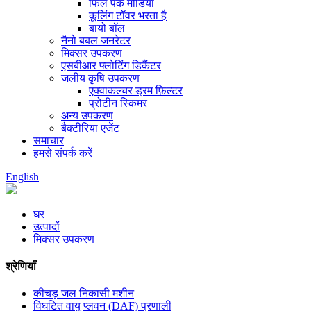
फिल पैक मीडिया
कूलिंग टॉवर भरता है
बायो बॉल
नैनो बबल जनरेटर
मिक्सर उपकरण
एसबीआर फ्लोटिंग डिकैंटर
जलीय कृषि उपकरण
एक्वाकल्चर ड्रम फ़िल्टर
प्रोटीन स्किमर
अन्य उपकरण
बैक्टीरिया एजेंट
समाचार
हमसे संपर्क करें
English
घर
उत्पादों
मिक्सर उपकरण
श्रेणियाँ
कीचड़ जल निकासी मशीन
विघटित वायु प्लवन (DAF) प्रणाली