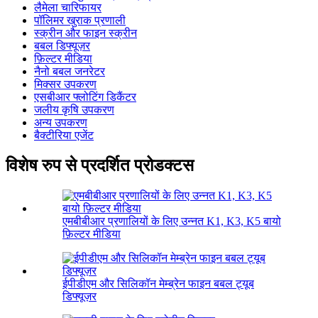
लैमेला चारिफायर
पॉलिमर खुराक प्रणाली
स्क्रीन और फाइन स्क्रीन
बबल डिफ्यूज़र
फ़िल्टर मीडिया
नैनो बबल जनरेटर
मिक्सर उपकरण
एसबीआर फ्लोटिंग डिकैंटर
जलीय कृषि उपकरण
अन्य उपकरण
बैक्टीरिया एजेंट
विशेष रुप से प्रदर्शित प्रोडक्टस
एमबीबीआर प्रणालियों के लिए उन्नत K1, K3, K5 बायो
फ़िल्टर मीडिया
ईपीडीएम और सिलिकॉन मेम्ब्रेन फाइन बबल ट्यूब
डिफ्यूज़र