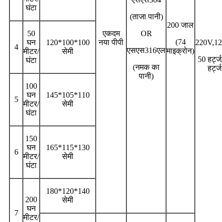
घंटा
(ताजा पानी)
200 जाल
50
एकदम
OR
(74
घन
120*100*100
नया पीपी
220V,1
4
एसएस316एल
माइक्रोन)
मीटर/
सेमी
50 हर्ट्
घंटा
(नमक का
हर्ट्ज
पानी)
100
घन
145*105*110
5
मीटर/
सेमी
घंटा
150
घन
165*115*130
6
मीटर/
सेमी
घंटा
180*120*140
200
सेमी
घन
7
मीटर/