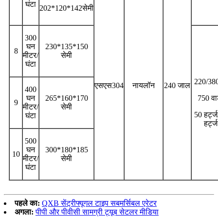
घंटा
202*120*142सेमी
300
घन
230*135*150
8
मीटर/
सेमी
घंटा
220/380
एसएस304
नायलॉन
240 जाल
400
घन
265*160*170
750 वा
9
मीटर/
सेमी
50 हर्ट्
घंटा
हर्ट्ज
500
घन
300*180*185
10
मीटर/
सेमी
घंटा
पहले का:
QXB सेंट्रीफ्यूगल टाइप सबमर्सिबल एरेटर
अगला:
पीपी और पीवीसी सामग्री ट्यूब सेटलर मीडिया