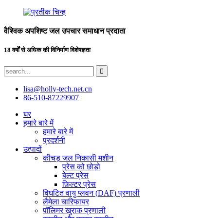
वैश्विक अपशिष्ट जल उपचार समाधान प्रदाता
18 वर्षों से अधिक की विनिर्माण विशेषज्ञता
lisa@holly-tech.net.cn
86-510-87229907
घर
हमारे बारे में
हमारे बारे में
प्रदर्शनी
उत्पादों
कीचड़ जल निकासी मशीन
प्रेस को छोड़ो
बेल्ट प्रेस
फ़िल्टर प्रेस
विघटित वायु प्लवन (DAF) प्रणाली
लैमेला चारिफायर
पॉलिमर खुराक प्रणाली