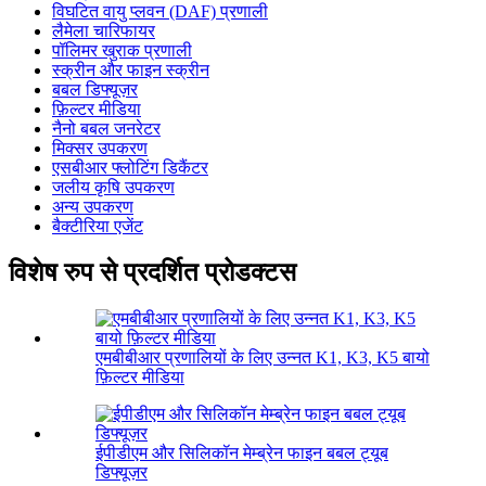
विघटित वायु प्लवन (DAF) प्रणाली
लैमेला चारिफायर
पॉलिमर खुराक प्रणाली
स्क्रीन और फाइन स्क्रीन
बबल डिफ्यूज़र
फ़िल्टर मीडिया
नैनो बबल जनरेटर
मिक्सर उपकरण
एसबीआर फ्लोटिंग डिकैंटर
जलीय कृषि उपकरण
अन्य उपकरण
बैक्टीरिया एजेंट
विशेष रुप से प्रदर्शित प्रोडक्टस
एमबीबीआर प्रणालियों के लिए उन्नत K1, K3, K5 बायो
फ़िल्टर मीडिया
ईपीडीएम और सिलिकॉन मेम्ब्रेन फाइन बबल ट्यूब
डिफ्यूज़र