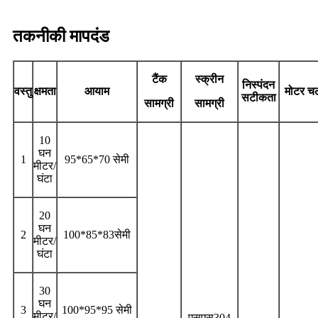
तकनीकी मापदंड
टैंक
स्क्रीन
निस्पंदन
वस्तु
क्षमता
आयाम
मोटर चल
सटीकता
सामग्री
सामग्री
10
घन
1
95*65*70 सेमी
मीटर/
घंटा
20
घन
2
100*85*83सेमी
मीटर/
घंटा
30
घन
3
100*95*95 सेमी
मीटर/
एसएस304