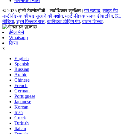
गोपनीयता नीति
© 2025 होली टेक्नोलॉजी। सर्वाधिकार सुरक्षित।
गर्म उत्पाद
,
साइट मैप
मल्टी-डिस्क कीचड़ सुखाने की मशीन
,
मल्टी-डिस्क स्लज डीवाटरिंग
,
K1
मीडिया
,
ड्रम फ़िल्टर रास
,
कास्टिक डोज़िंग पंप
,
वातन डिस्क
,
ईमेल भेजें
Whatsapp
लिसा
x
English
Spanish
Russian
Arabic
Chinese
French
German
Portuguese
Japanese
Korean
Irish
Greek
Turkish
Italian
Danish