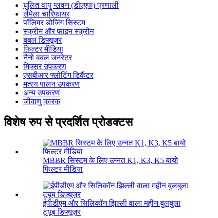
घुलित वायु प्लवन (डीएएफ) प्रणाली
लैमेला चारिफायर
पॉलिमर डोजिंग सिस्टम
स्क्रीन और फाइन स्क्रीन
बबल डिफ्यूज़र
फ़िल्टर मीडिया
नैनो बबल जनरेटर
मिक्सर उपकरण
एसबीआर फ्लोटिंग डिकैंटर
मत्स्य पालन उपकरण
अन्य उपकरण
जीवाणु कारक
विशेष रुप से प्रदर्शित प्रोडक्टस
MBBR सिस्टम के लिए उन्नत K1, K3, K5 बायो
फिल्टर मीडिया
ईपीडीएम और सिलिकॉन झिल्ली वाला महीन बुलबुला
ट्यूब डिफ्यूज़र