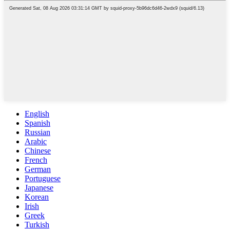
English
Spanish
Russian
Arabic
Chinese
French
German
Portuguese
Japanese
Korean
Irish
Greek
Turkish