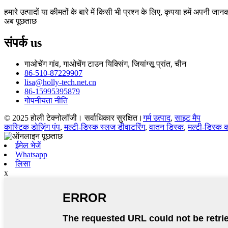
हमारे उत्पादों या कीमतों के बारे में किसी भी प्रश्न के लिए, कृपया हमें अपनी ज
अब पूछताछ
संपर्क
us
गाओचेंग गांव, गाओचेंग टाउन यिक्सिंग, जियांग्सू प्रांत, चीन
86-510-87229907
lisa@holly-tech.net.cn
86-15995395879
गोपनीयता नीति
© 2025 होली टेक्नोलॉजी। सर्वाधिकार सुरक्षित।
गर्म उत्पाद
,
साइट मैप
कास्टिक डोज़िंग पंप
,
मल्टी-डिस्क स्लज डीवाटरिंग
,
वातन डिस्क
,
मल्टी-डिस्क 
ईमेल भेजें
Whatsapp
लिसा
x