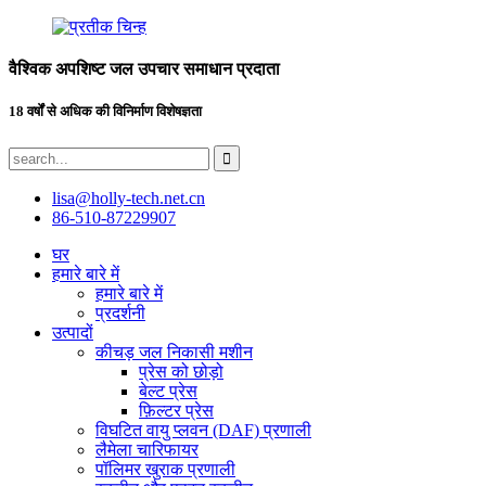
वैश्विक अपशिष्ट जल उपचार समाधान प्रदाता
18 वर्षों से अधिक की विनिर्माण विशेषज्ञता
lisa@holly-tech.net.cn
86-510-87229907
घर
हमारे बारे में
हमारे बारे में
प्रदर्शनी
उत्पादों
कीचड़ जल निकासी मशीन
प्रेस को छोड़ो
बेल्ट प्रेस
फ़िल्टर प्रेस
विघटित वायु प्लवन (DAF) प्रणाली
लैमेला चारिफायर
पॉलिमर खुराक प्रणाली