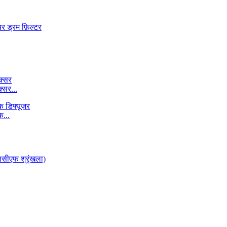
्सर...
...