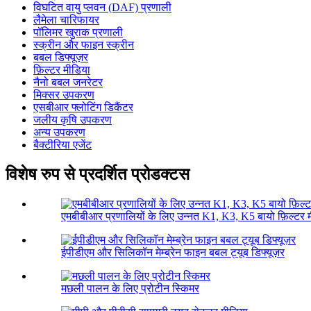
विघटित वायु प्लवन (DAF) प्रणाली
लैमेला चारिफायर
पॉलिमर खुराक प्रणाली
स्क्रीन और फाइन स्क्रीन
बबल डिफ्यूज़र
फ़िल्टर मीडिया
नैनो बबल जनरेटर
मिक्सर उपकरण
एसबीआर फ्लोटिंग डिकैंटर
जलीय कृषि उपकरण
अन्य उपकरण
बैक्टीरिया एजेंट
विशेष रुप से प्रदर्शित प्रोडक्टस
एमबीबीआर प्रणालियों के लिए उन्नत K1, K3, K5 बायो फ़िल्टर 
ईपीडीएम और सिलिकॉन मेम्ब्रेन फाइन बबल ट्यूब डिफ्यूज़र
मछली पालन के लिए प्रोटीन स्किमर