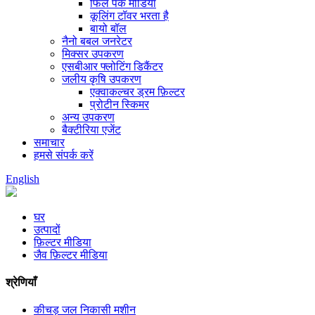
फिल पैक मीडिया
कूलिंग टॉवर भरता है
बायो बॉल
नैनो बबल जनरेटर
मिक्सर उपकरण
एसबीआर फ्लोटिंग डिकैंटर
जलीय कृषि उपकरण
एक्वाकल्चर ड्रम फ़िल्टर
प्रोटीन स्किमर
अन्य उपकरण
बैक्टीरिया एजेंट
समाचार
हमसे संपर्क करें
English
घर
उत्पादों
फ़िल्टर मीडिया
जैव फ़िल्टर मीडिया
श्रेणियाँ
कीचड़ जल निकासी मशीन