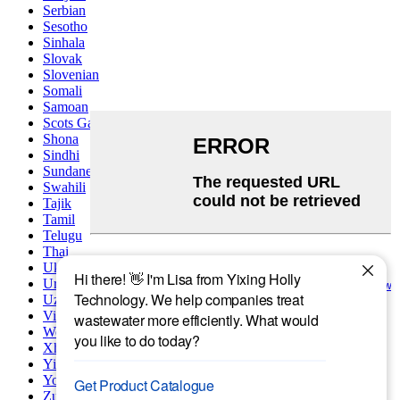
Serbian
Sesotho
Sinhala
Slovak
Slovenian
Somali
Samoan
Scots Gaelic
Shona
Sindhi
Sundanese
Swahili
Tajik
Tamil
Telugu
Thai
Ukrainian
Urdu
Uzbek
Vietnamese
Welsh
Xhosa
Yiddish
Yoruba
Zulu