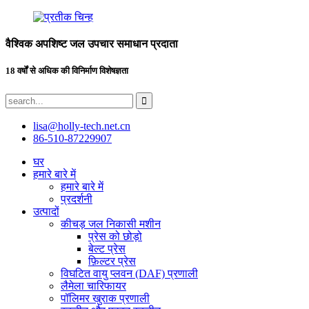
वैश्विक अपशिष्ट जल उपचार समाधान प्रदाता
18 वर्षों से अधिक की विनिर्माण विशेषज्ञता
lisa@holly-tech.net.cn
86-510-87229907
घर
हमारे बारे में
हमारे बारे में
प्रदर्शनी
उत्पादों
कीचड़ जल निकासी मशीन
प्रेस को छोड़ो
बेल्ट प्रेस
फ़िल्टर प्रेस
विघटित वायु प्लवन (DAF) प्रणाली
लैमेला चारिफायर
पॉलिमर खुराक प्रणाली