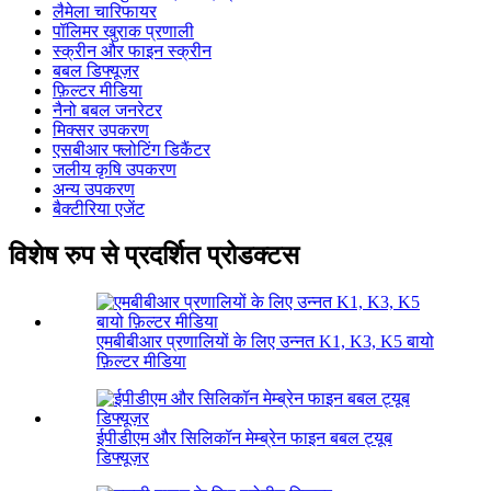
लैमेला चारिफायर
पॉलिमर खुराक प्रणाली
स्क्रीन और फाइन स्क्रीन
बबल डिफ्यूज़र
फ़िल्टर मीडिया
नैनो बबल जनरेटर
मिक्सर उपकरण
एसबीआर फ्लोटिंग डिकैंटर
जलीय कृषि उपकरण
अन्य उपकरण
बैक्टीरिया एजेंट
विशेष रुप से प्रदर्शित प्रोडक्टस
एमबीबीआर प्रणालियों के लिए उन्नत K1, K3, K5 बायो
फ़िल्टर मीडिया
ईपीडीएम और सिलिकॉन मेम्ब्रेन फाइन बबल ट्यूब
डिफ्यूज़र