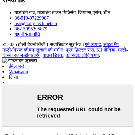
गाओचेंग गांव, गाओचेंग टाउन यिक्सिंग, जियांग्सू प्रांत, चीन
86-510-87229907
lisa@holly-tech.net.cn
86-15995395879
गोपनीयता नीति
© 2025 होली टेक्नोलॉजी। सर्वाधिकार सुरक्षित।
गर्म उत्पाद
,
साइट मैप
मल्टी-डिस्क कीचड़ सुखाने की मशीन
,
ड्रम फ़िल्टर रास
,
K1 मीडिया
,
मल्टी-
डिस्क स्लज डीवाटरिंग
,
वातन डिस्क
,
कास्टिक डोज़िंग पंप
,
ईमेल भेजें
Whatsapp
लिसा
x