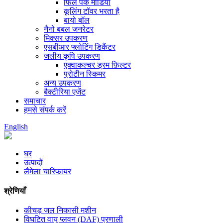
फिल पैक मीडिया
कूलिंग टॉवर भरता है
बायो बॉल
नैनो बबल जनरेटर
मिक्सर उपकरण
एसबीआर फ्लोटिंग डिकैंटर
जलीय कृषि उपकरण
एक्वाकल्चर ड्रम फ़िल्टर
प्रोटीन स्किमर
अन्य उपकरण
बैक्टीरिया एजेंट
समाचार
हमसे संपर्क करें
English
घर
उत्पादों
लैमेला चारिफायर
श्रेणियाँ
कीचड़ जल निकासी मशीन
विघटित वायु प्लवन (DAF) प्रणाली