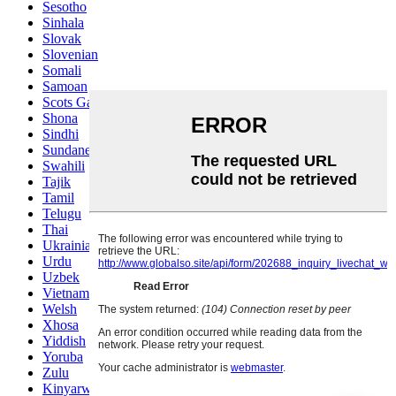
Sesotho
Sinhala
Slovak
Slovenian
Somali
Samoan
Scots Gaelic
Shona
Sindhi
Sundanese
Swahili
Tajik
Tamil
Telugu
Thai
Ukrainian
Urdu
Uzbek
Vietnamese
Welsh
Xhosa
Yiddish
Yoruba
Zulu
Kinyarwanda