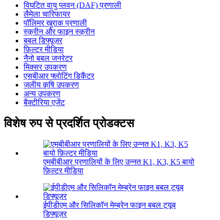
विघटित वायु प्लवन (DAF) प्रणाली
लैमेला चारिफायर
पॉलिमर खुराक प्रणाली
स्क्रीन और फाइन स्क्रीन
बबल डिफ्यूज़र
फ़िल्टर मीडिया
नैनो बबल जनरेटर
मिक्सर उपकरण
एसबीआर फ्लोटिंग डिकैंटर
जलीय कृषि उपकरण
अन्य उपकरण
बैक्टीरिया एजेंट
विशेष रुप से प्रदर्शित प्रोडक्टस
एमबीबीआर प्रणालियों के लिए उन्नत K1, K3, K5 बायो
फ़िल्टर मीडिया
ईपीडीएम और सिलिकॉन मेम्ब्रेन फाइन बबल ट्यूब
डिफ्यूज़र