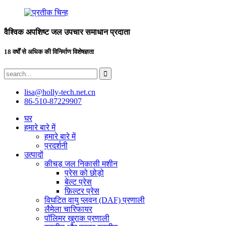
वैश्विक अपशिष्ट जल उपचार समाधान प्रदाता
18 वर्षों से अधिक की विनिर्माण विशेषज्ञता
lisa@holly-tech.net.cn
86-510-87229907
घर
हमारे बारे में
हमारे बारे में
प्रदर्शनी
उत्पादों
कीचड़ जल निकासी मशीन
प्रेस को छोड़ो
बेल्ट प्रेस
फ़िल्टर प्रेस
विघटित वायु प्लवन (DAF) प्रणाली
लैमेला चारिफायर
पॉलिमर खुराक प्रणाली