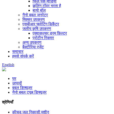
फिल पैक मीडिया
कूलिंग टॉवर भरता है
बायो बॉल
नैनो बबल जनरेटर
मिक्सर उपकरण
एसबीआर फ्लोटिंग डिकैंटर
जलीय कृषि उपकरण
एक्वाकल्चर ड्रम फ़िल्टर
प्रोटीन स्किमर
अन्य उपकरण
बैक्टीरिया एजेंट
समाचार
हमसे संपर्क करें
English
घर
उत्पादों
बबल डिफ्यूज़र
नैनो बबल ट्यूब डिफ्यूज़र
श्रेणियाँ
कीचड़ जल निकासी मशीन